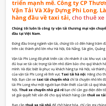
triển mạnh mẽ. Công ty CP Thươ
Vận Tải Và Xây Dựng Phi Long. Là
hàng đầu về taxi tải,
cho thuê xe 
Chúng tôi luôn là công ty vận tải thương mại vận chuy
đầu tại Việt Nam.
Đứng đầu trong ngành vận tải, chúng tôi có đến hàng trăm đầ
trên các thành phố lớn như Hà Nội, Đà Nẵng, Sài gòn, Quảng 
Vận tải Phi Long đã phát triển các chi nhánh ở các khu vực c
đủ loại xe tải các trọng tải lớn nhỏ đảm bảo cho quý khách h
mình. Và đặc biệt là phục vụ khách hàng tại Hà Nội, và thành
của vận tải Phi Long về lĩnh vực
Taxi tải hà nội
. Hãng cho t
Nội. Bạn cần xe
taxi tải chuyển nhà
chỉ là chuyện nhỏ khi đ
tải
Phi Long
như một người bạn thân thiết của tất cả quý khá
Nội
.
Thuê xe chuyển nhà giá rẻ
bạn chỉ cần gọi điện đến t
sẽ giải quyết hết vấn đề cho quý khách hàng cần
thuê xe tả
Bạn cần
thuê xe tải nhỏ
để chở hàng hóa, chỉ cần gọi chúng