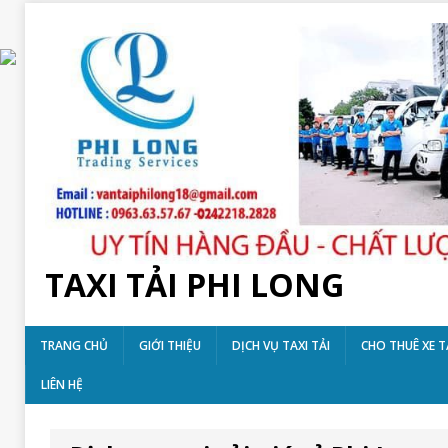
TAXI TẢI PHI LONG
TRANG CHỦ
GIỚI THIỆU
DỊCH VỤ TAXI TẢI
CHO THUÊ XE T
LIÊN HỆ