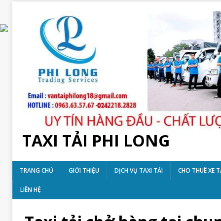
TAXI TẢI PHI LONG
TRANG CHỦ
GIỚI THIỆU
DỊCH VỤ TAXI TẢI
CHO THUÊ XE T
LIÊN HỆ