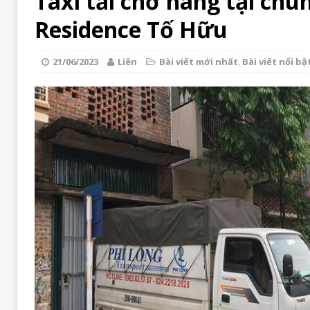
Taxi tải chở hàng tại chu
Residence Tố Hữu
21/06/2023
Liên
Bài viết mới nhất
,
Bài viết nổi bậ