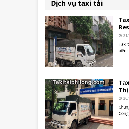
Dịch vụ taxi tải
Tax
Res
21/
Taxi 
biến 
Tax
Thị
20/
Chung
Công 