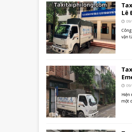
Tax
Lê 
09/
Công 
vận t
Tax
Eme
09/
Hiện 
một d