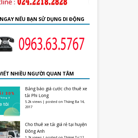
 NGAY NẾU BẠN SỬ DỤNG DI ĐỘNG
 VIẾT NHIỀU NGƯỜI QUAN TÂM
Bảng báo giá cước cho thuê xe
tải Phi Long
5.2k views
|
posted on Tháng Ba 14,
2017
Cho thuê xe tải giá rẻ tại huyện
Đông Anh
1.2k views
|
posted on Tháng Tư 12,