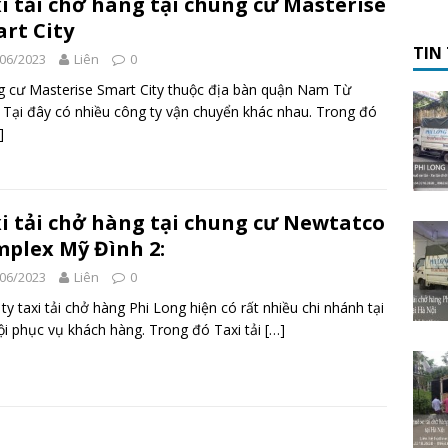
i tải chở hàng tại chung cư Masterise
rt City
TIN
06/2023
Liên
0
 cư Masterise Smart City thuộc địa bàn quận Nam Từ
 Tại đây có nhiều công ty vận chuyển khác nhau. Trong đó
]
i tải chở hàng tại chung cư Newtatco
plex Mỹ Đình 2:
06/2023
Liên
0
ty taxi tải chở hàng Phi Long hiện có rất nhiều chi nhánh tại
i phục vụ khách hàng. Trong đó Taxi tải
[…]