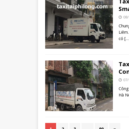
Tax
Sma
08/
Chung
Liêm.
có
[…
Tax
Com
07/
Công 
Hà Nộ
1
2
3
…
90
»