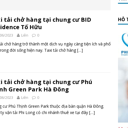
i tải chở hàng tại chung cư BID
HỖ 
idence Tố Hữu
06/2023
Liên
0
tải chở hàng trở thành một dịch vụ ngày càng tiện ích và phổ
trong đời sống hiện nay. Taxi tải chở hàng
[…]
i tải chở hàng tại chung cư Phú
nh Green Park Hà Đông
06/2023
Liên
0
 cư Phú Thịnh Green Park thuộc địa bàn quận Hà Đông.
ty vận tải Phi Long có chi nhánh thuê xe tại đây
[…]