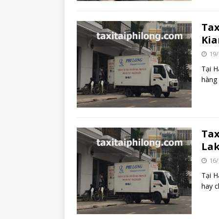
Tax
Kia
19/
Tại H
hàng 
Tax
Lak
16/
Tại H
hay c