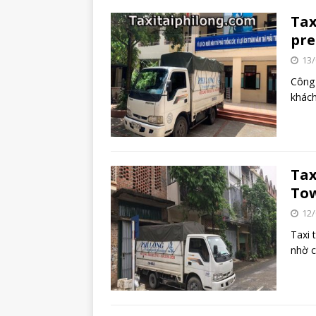
Tax
pre
13/
Công 
khách
Tax
To
12/
Taxi 
nhờ c