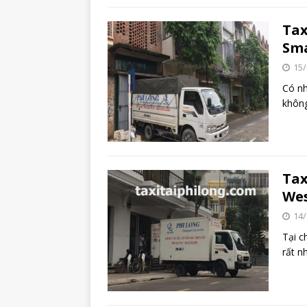
Tax
Sma
15/
Có nh
không
Tax
Wes
14/
Tại c
rất n