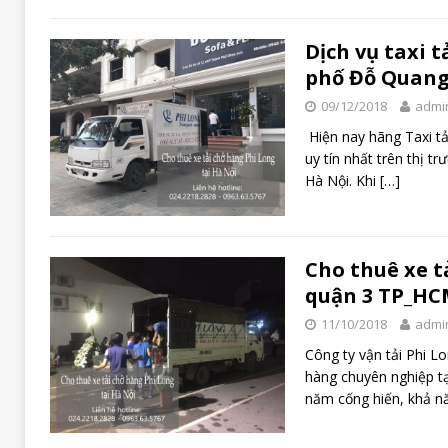
Dịch vụ taxi t
phố Đỗ Quan
09/12/2018
admi
Hiện nay hãng Taxi tả
uy tín nhất trên thị t
Hà Nội. Khi
[…]
Cho thuê xe t
quận 3 TP_HC
11/10/2018
admi
Công ty vận tải Phi L
hàng chuyên nghiệp t
năm cống hiến, khả 