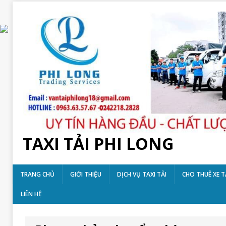
TAXI TẢI PHI LONG
TRANG CHỦ
GIỚI THIỆU
DỊCH VỤ TAXI TẢI
CHO THUÊ XE T
LIÊN HỆ