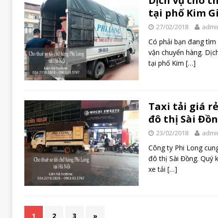
Dịch vụ cho th
tại phố Kim G
27/02/2018
admi
Có phải bạn đang tìm 
vận chuyển hàng. Dịch 
tại phố Kim
[…]
Taxi tải giá r
đô thị Sài Đồ
23/02/2018
admi
Công ty Phi Long cung 
đô thị Sài Đồng. Quý 
xe tải
[…]
1
2
3
»