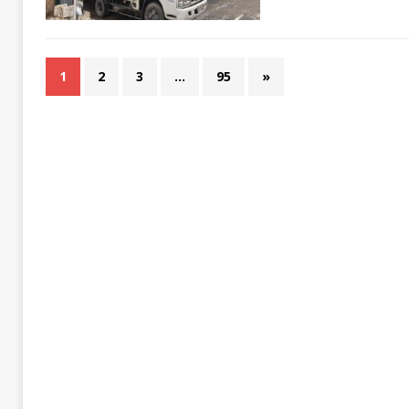
1
2
3
…
95
»