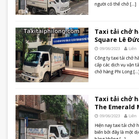
người có thể chở
[…]
Taxi tải chở 
Square Lê Đứ
09/06/2023
Liên
Công ty taxi tải chở 
cấp các dịch vụ vận tả
chở hàng Phi Long
[…
Taxi tải chở 
The Emerald 
09/06/2023
Liên
Hiện nay taxi tải chở
biến bởi đây là một dịc
hàng không
[…]