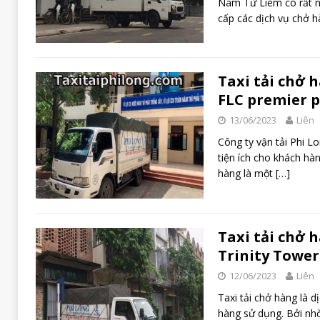
Nam Từ Liêm có rất nh
cấp các dịch vụ chở 
Taxi tải chở 
FLC premier p
13/06/2023
Liên
Công ty vận tải Phi L
tiện ích cho khách hàn
hàng là một
[…]
Taxi tải chở 
Trinity Tower
12/06/2023
Liên
Taxi tải chở hàng là 
hàng sử dụng. Bởi nhờ