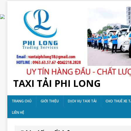
TAXI TẢI PHI LONG
TRANG CHỦ
GIỚI THIỆU
DỊCH VỤ TAXI TẢI
CHO THUÊ XE T
LIÊN HỆ