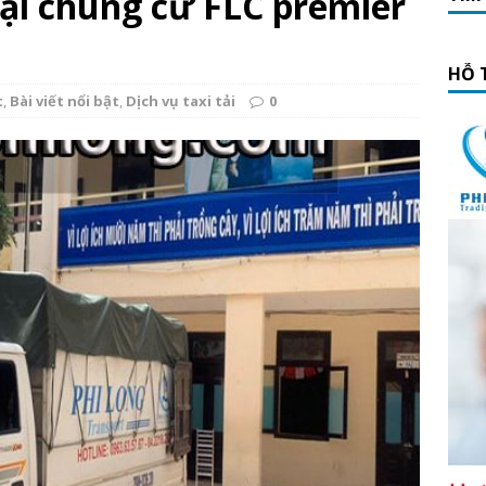
tại chung cư FLC premier
HỖ 
t
,
Bài viết nổi bật
,
Dịch vụ taxi tải
0