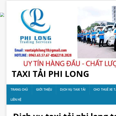
TAXI TẢI PHI LONG
TRANG CHỦ
GIỚI THIỆU
DỊCH VỤ TAXI TẢI
CHO THUÊ XE T
LIÊN HỆ