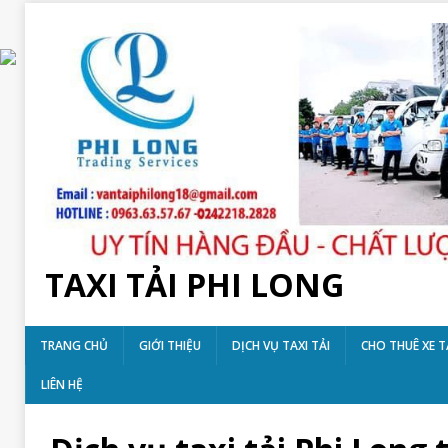
TAXI TẢI PHI LONG
TRANG CHỦ
GIỚI THIỆU
DỊCH VỤ TAXI TẢI
CHO THUÊ XE T
LIÊN HỆ