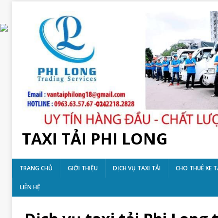
TAXI TẢI PHI LONG
TRANG CHỦ
GIỚI THIỆU
DỊCH VỤ TAXI TẢI
CHO THUÊ XE T
LIÊN HỆ