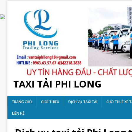
TAXI TẢI PHI LONG
TRANG CHỦ
GIỚI THIỆU
DỊCH VỤ TAXI TẢI
CHO THUÊ XE T
LIÊN HỆ