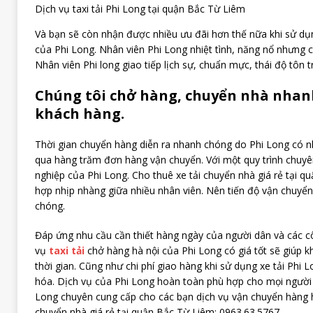
Dịch vụ taxi tải Phi Long tại quận Bắc Từ Liêm
Và bạn sẽ còn nhận được nhiều ưu đãi hơn thế nữa khi sử dụng
của Phi Long. Nhân viên Phi Long nhiệt tình, năng nổ nhưng c
Nhân viên Phi long giao tiếp lịch sự, chuẩn mực, thái độ tôn 
Chúng tôi chở hàng, chuyển nhà nhan
khách hàng.
Thời gian chuyển hàng diễn ra nhanh chóng do Phi Long có nh
qua hàng trăm đơn hàng vận chuyển. Với một quy trình chuy
nghiệp của Phi Long. Cho thuê xe tải chuyển nhà giá rẻ tại q
hợp nhịp nhàng giữa nhiều nhân viên. Nên tiến độ vận chuyể
chóng.
Đáp ứng nhu cầu cần thiết hàng ngày của người dân và các cô
vụ
taxi tải
chở hàng hà nội của Phi Long có giá tốt sẽ giúp k
thời gian. Cũng như chi phí giao hàng khi sử dụng xe tải Phi
hóa. Dịch vụ của Phi Long hoàn toàn phù hợp cho mọi người d
Long chuyên cung cấp cho các bạn dịch vụ vận chuyển hàng h
chuyển nhà giá rẻ tại quận Bắc Từ Liêm: 0963.63.5767.