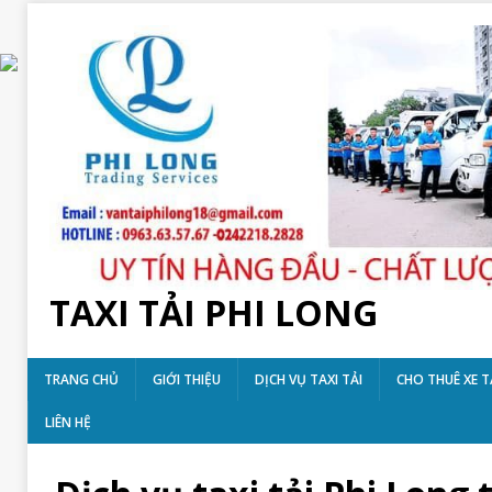
TAXI TẢI PHI LONG
TRANG CHỦ
GIỚI THIỆU
DỊCH VỤ TAXI TẢI
CHO THUÊ XE T
LIÊN HỆ