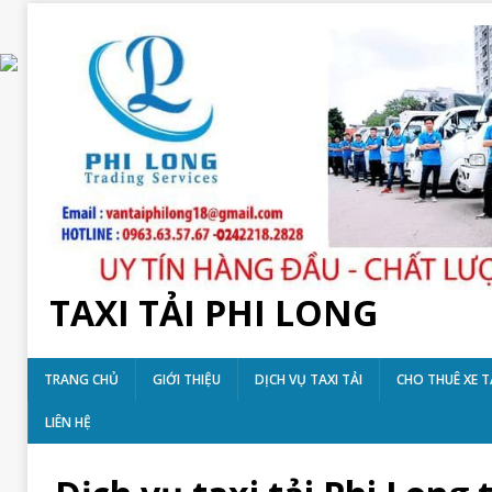
TAXI TẢI PHI LONG
TRANG CHỦ
GIỚI THIỆU
DỊCH VỤ TAXI TẢI
CHO THUÊ XE T
LIÊN HỆ