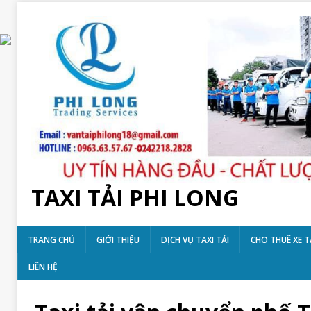
TAXI TẢI PHI LONG
TRANG CHỦ
GIỚI THIỆU
DỊCH VỤ TAXI TẢI
CHO THUÊ XE T
LIÊN HỆ