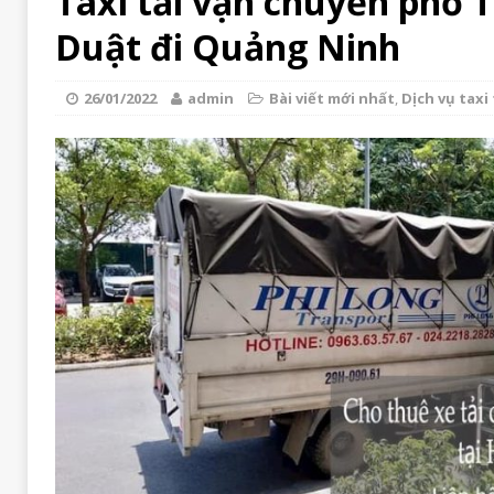
Taxi tải vận chuyển phố 
Duật đi Quảng Ninh
26/01/2022
admin
Bài viết mới nhất
,
Dịch vụ taxi 