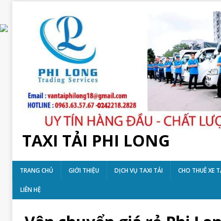
TAXI TẢI PHI LONG
TRANG CHỦ
GIỚI THIỆU
DỊCH VỤ TAXI TẢI
CHO THUÊ XE T
LIÊN HỆ