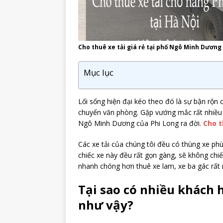
Cho thuê xe tải giá rẻ tại phố Ngô Minh Dương
Mục lục
Lối sống hiện đại kéo theo đó là sự bận rộn
chuyển văn phòng. Gặp vướng mắc rất nhiều về
Ngô Minh Dương của Phi Long ra đời.
Cho t
Các xe tải của chúng tôi đều có thùng xe p
chiếc xe này đều rất gọn gàng, sẽ không chiếm 
nhanh chóng hơn thuê xe lam, xe ba gác rất 
Tại sao có nhiều khách 
như vậy?