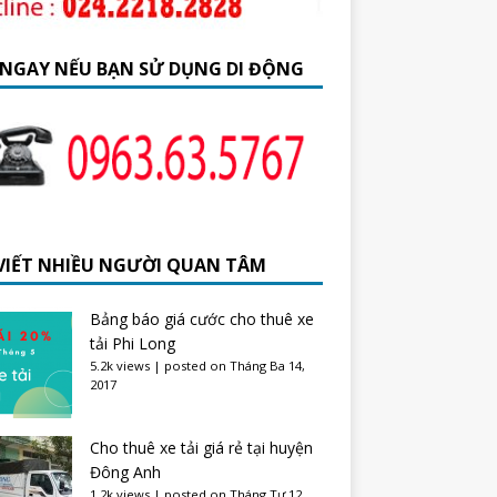
 NGAY NẾU BẠN SỬ DỤNG DI ĐỘNG
 VIẾT NHIỀU NGƯỜI QUAN TÂM
Bảng báo giá cước cho thuê xe
tải Phi Long
5.2k views
|
posted on Tháng Ba 14,
2017
Cho thuê xe tải giá rẻ tại huyện
Đông Anh
1.2k views
|
posted on Tháng Tư 12,