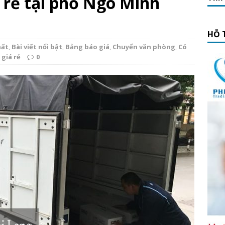
á rẻ tại phố Ngô Minh
HỖ 
hất
,
Bài viết nổi bật
,
Bảng báo giá
,
Chuyển văn phòng
,
Có
 giá rẻ
0