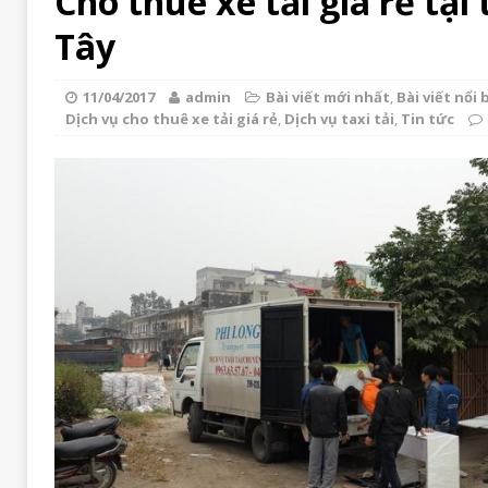
Cho thuê xe tải giá rẻ tại
Tây
11/04/2017
admin
Bài viết mới nhất
,
Bài viết nổi 
Dịch vụ cho thuê xe tải giá rẻ
,
Dịch vụ taxi tải
,
Tin tức