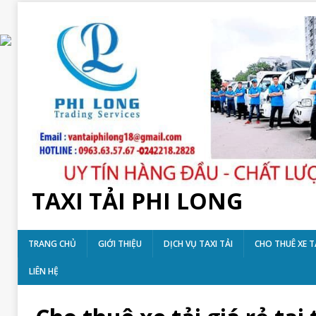
TAXI TẢI PHI LONG
TRANG CHỦ
GIỚI THIỆU
DỊCH VỤ TAXI TẢI
CHO THUÊ XE T
LIÊN HỆ