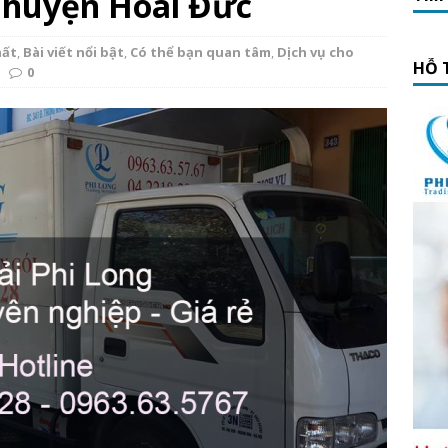
i huyện Hoài Đức
hất
,
Bài viết nổi bật
,
Có thể bạn quan tâm
,
Dịch vụ cho
HỖ 
0