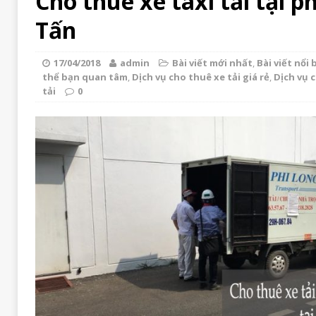
Cho thuê xe taxi tải tại p
Tấn
17/04/2018
admin
Bài viết mới nhất
,
Bài viết nổi 
thể bạn quan tâm
,
Dịch vụ cho thuê xe tải giá rẻ
,
Dịch vụ 
tải
0