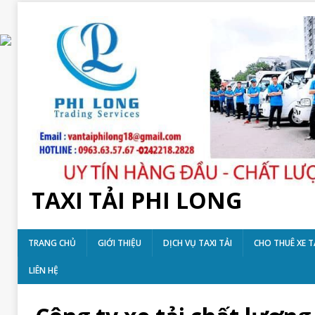
TAXI TẢI PHI LONG
TRANG CHỦ
GIỚI THIỆU
DỊCH VỤ TAXI TẢI
CHO THUÊ XE T
LIÊN HỆ