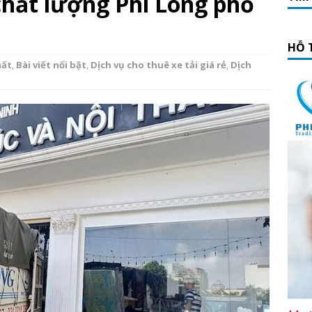
chất lượng Phi Long phố
HỖ 
hất
,
Bài viết nổi bật
,
Dịch vụ cho thuê xe tải giá rẻ
,
Dịch