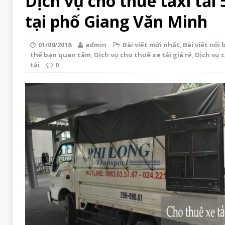
Dịch vụ cho thuê taxi tải 5
tại phố Giang Văn Minh
01/09/2018
admin
Bài viết mới nhất
,
Bài viết nổi 
thể bạn quan tâm
,
Dịch vụ cho thuê xe tải giá rẻ
,
Dịch vụ 
tải
0