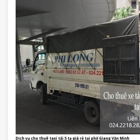
Dịch vụ cho thuê taxi tải 5 tạ giá rẻ tại phố Giang Văn Minh