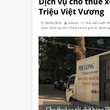
Dịch vụ cho thuê x
Triệu Việt Vương
28/05/2018
admin
Bài viết mới n
tâm
,
Dịch vụ cho thuê xe tải giá rẻ
,
Dịch v