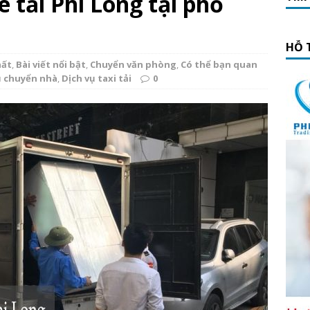
e tải Phi Long tại phố
HỖ 
hất
,
Bài viết nổi bật
,
Chuyển văn phòng
,
Có thể bạn quan
ụ chuyển nhà
,
Dịch vụ taxi tải
0