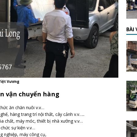
BÀI
 Việt Vương
ận vận chuyển hàng
thức ăn chăn nuôi v.v…
ế, hàng trang trí nội thất, cây cảnh v.v…..
hóa chất, máy móc, thiết bị nhà xưởng v.v…
 chức sự kiện v.v…
g nghiệp, máy công cụ,