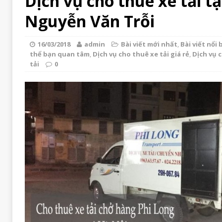
Dịch vụ cho thuê xe tải tạ
Nguyễn Văn Trỗi
16/03/2018
admin
Bài viết mới nhất
,
Bài viết nổi 
thể bạn quan tâm
,
Dịch vụ cho thuê xe tải giá rẻ
,
Dịch vụ 
tải
0