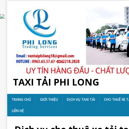
TAXI TẢI PHI LONG
TRANG CHỦ
GIỚI THIỆU
DỊCH VỤ TAXI TẢI
CHO THUÊ XE T
LIÊN HỆ