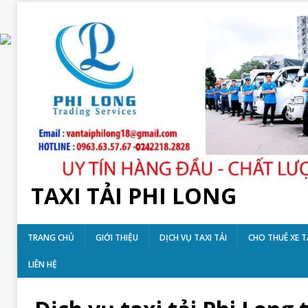
TAXI TẢI PHI LONG
TRANG CHỦ
GIỚI THIỆU
DỊCH VỤ TAXI TẢI
CHO THUÊ XE T
LIÊN HỆ