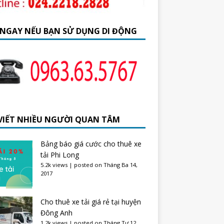
 NGAY NẾU BẠN SỬ DỤNG DI ĐỘNG
 VIẾT NHIỀU NGƯỜI QUAN TÂM
Bảng báo giá cước cho thuê xe
tải Phi Long
5.2k views
|
posted on Tháng Ba 14,
2017
Cho thuê xe tải giá rẻ tại huyện
Đông Anh
1.2k views
|
posted on Tháng Tư 12,