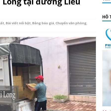
hi Long tại đường Liễu
HỖ 
hất
,
Bài viết nổi bật
,
Bảng báo giá
,
Chuyển văn phòng
,