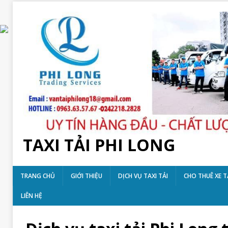
TAXI TẢI PHI LONG
TRANG CHỦ
GIỚI THIỆU
DỊCH VỤ TAXI TẢI
CHO THUÊ XE T
LIÊN HỆ