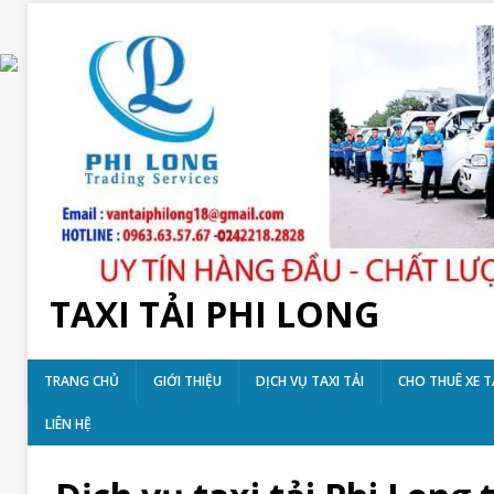
TAXI TẢI PHI LONG
TRANG CHỦ
GIỚI THIỆU
DỊCH VỤ TAXI TẢI
CHO THUÊ XE T
LIÊN HỆ