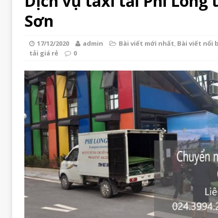
Dịch vụ taxi tải Phi Long 
Sơn
17/12/2020
admin
Bài viết mới nhất
,
Bài viết nổi 
tải giá rẻ
0