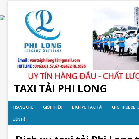
TAXI TẢI PHI LONG
TRANG CHỦ
GIỚI THIỆU
DỊCH VỤ TAXI TẢI
CHO THUÊ XE T
LIÊN HỆ