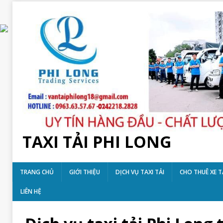
TAXI TẢI PHI LONG
TRANG CHỦ
GIỚI THIỆU
DỊCH VỤ TAXI TẢI
CHO THUÊ XE T
LIÊN HỆ