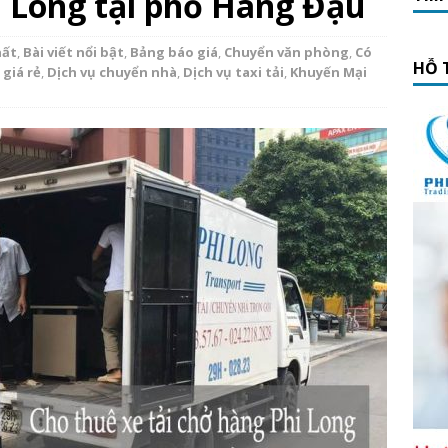
hi Long tại phố Hàng Đậu
hất
,
Bài viết nổi bật
,
Bảng báo giá
,
Chuyển văn phòng
,
Có
HỖ 
 giá rẻ
,
Dịch vụ chuyển nhà
,
Dịch vụ taxi tải
,
Khuyến Mại