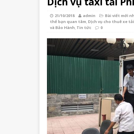
Dịch vụ taxi tải P
21/10/2018
admin
Bài viết mới n
thể bạn quan tâm
,
Dịch vụ cho thuê xe tải
và Bảo Hành
,
Tin tức
0