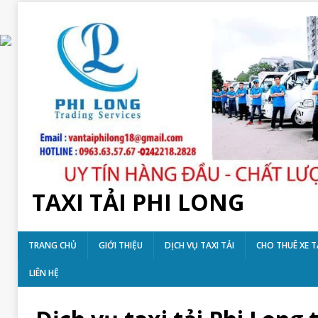
TAXI TẢI PHI LONG
TRANG CHỦ
GIỚI THIỆU
DỊCH VỤ TAXI TẢI
CHO THUÊ XE T
LIÊN HỆ