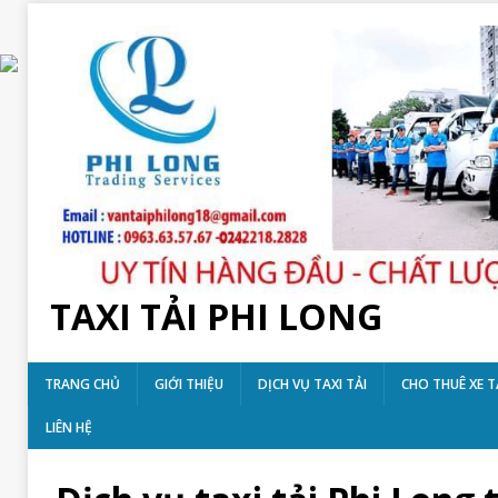
TAXI TẢI PHI LONG
TRANG CHỦ
GIỚI THIỆU
DỊCH VỤ TAXI TẢI
CHO THUÊ XE T
LIÊN HỆ