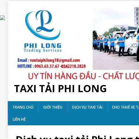
TAXI TẢI PHI LONG
TRANG CHỦ
GIỚI THIỆU
DỊCH VỤ TAXI TẢI
CHO THUÊ XE T
LIÊN HỆ