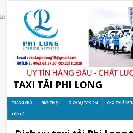
TAXI TẢI PHI LONG
TRANG CHỦ
GIỚI THIỆU
DỊCH VỤ TAXI TẢI
CHO THUÊ XE T
LIÊN HỆ