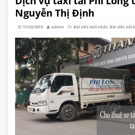
Dịch vụ taxi tải Phi Long 
Nguyễn Thị Định
11/03/2019
admin
Bài viết mới nhất
,
Bài viết nổi 