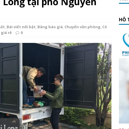
hi Long tại phố Nguyễn
HỖ 
hất
,
Bài viết nổi bật
,
Bảng báo giá
,
Chuyển văn phòng
,
Có
 giá rẻ
0