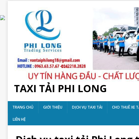
TAXI TẢI PHI LONG
TRANG CHỦ
GIỚI THIỆU
DỊCH VỤ TAXI TẢI
CHO THUÊ XE T
LIÊN HỆ