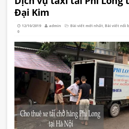
Dịch vụ taxi tải Phi Long
Đại Kim
12/10/2019
admin
Bài viết mới nhất
,
Bài viết nổi 
0