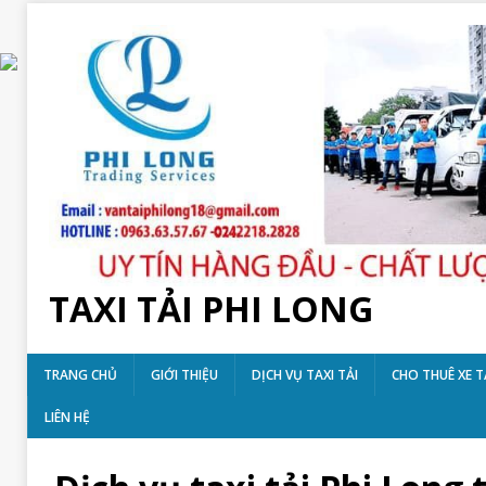
TAXI TẢI PHI LONG
TRANG CHỦ
GIỚI THIỆU
DỊCH VỤ TAXI TẢI
CHO THUÊ XE T
LIÊN HỆ