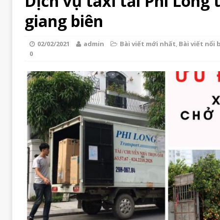
Dịch vụ taxi tải Phi Long
giang biên
02/02/2021
admin
Bài viết mới nhất
,
Bài viết nổi 
0