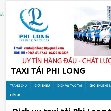
TAXI TẢI PHI LONG
TRANG CHỦ
GIỚI THIỆU
DỊCH VỤ TAXI TẢI
CHO THUÊ XE T
LIÊN HỆ