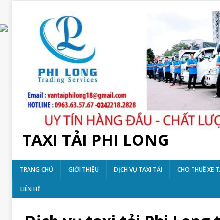
TAXI TẢI PHI LONG
TRANG CHỦ
GIỚI THIỆU
DỊCH VỤ TAXI TẢI
CHO THUÊ XE T
LIÊN HỆ