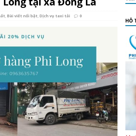
i Long tại xã Đông La
hất
,
Bài viết nổi bật
,
Dịch vụ taxi tải
0
HỖ 