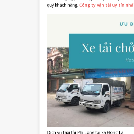
quý khách hàng.
Công ty vận tải uy tín nhấ
Dịch vụ taxi tải Phi Long tại xã Đông La