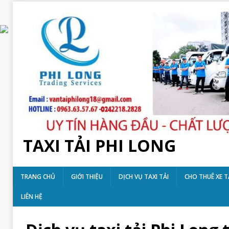
TAXI TẢI PHI LONG
TRANG CHỦ
GIỚI THIỆU
DỊCH VỤ TAXI TẢI
CHO THUÊ XE T
LIÊN HỆ