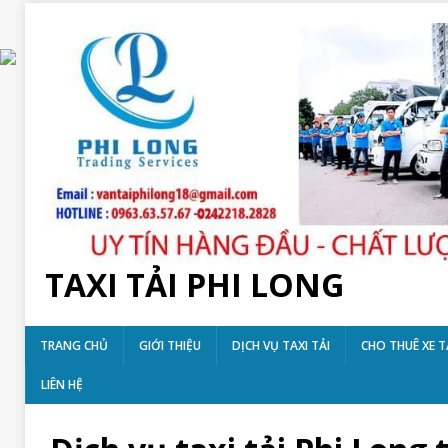
TAXI TẢI PHI LONG
TRANG CHỦ
GIỚI THIỆU
DỊCH VỤ TAXI TẢI
CHO THUÊ XE T
LIÊN HỆ