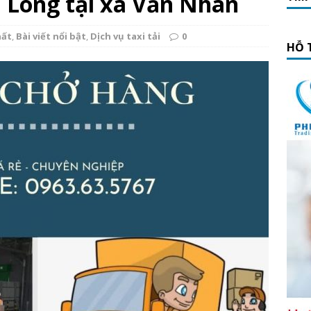
hi Long tại xã Văn Nhân
hất
,
Bài viết nổi bật
,
Dịch vụ taxi tải
0
HỖ 