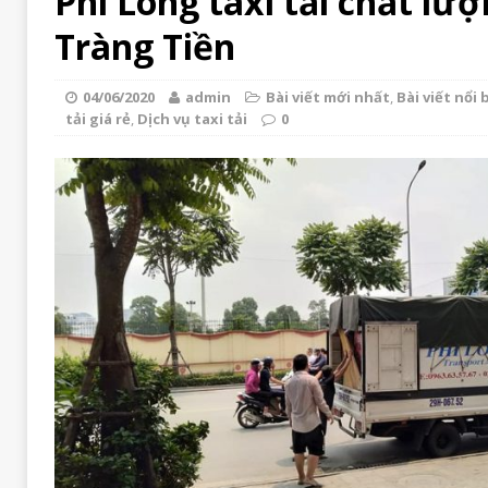
Phi Long taxi tải chất lư
Tràng Tiền
04/06/2020
admin
Bài viết mới nhất
,
Bài viết nổi 
tải giá rẻ
,
Dịch vụ taxi tải
0