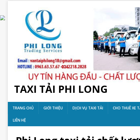
TAXI TẢI PHI LONG
TRANG CHỦ
GIỚI THIỆU
DỊCH VỤ TAXI TẢI
CHO THUÊ XE T
LIÊN HỆ