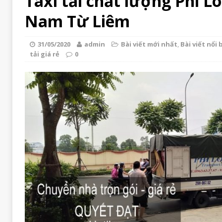
Taxi tải chất lượng Phi L
Nam Từ Liêm
31/05/2020
admin
Bài viết mới nhất
,
Bài viết nổi 
tải giá rẻ
0