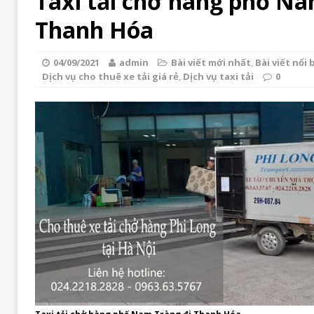
Taxi tải chở hàng phố Na
Thanh Hóa
04/09/2021
admin
Bài viết mới nhất
,
Bài viết nổi 
Dịch vụ cho thuê xe tải giá rẻ
,
Dịch vụ taxi tải
0