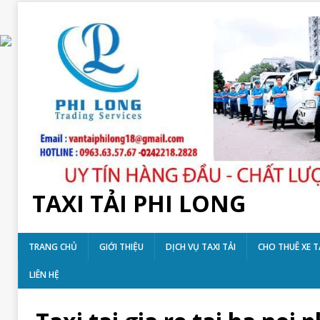
TAXI TẢI PHI LONG
TRANG CHỦ
GIỚI THIỆU
DỊCH VỤ TAXI TẢI
CHO THUÊ XE T
LIÊN HỆ