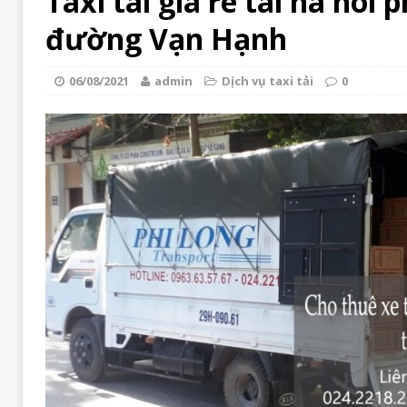
Taxi tai gia re tai ha noi p
đường Vạn Hạnh
06/08/2021
admin
Dịch vụ taxi tải
0