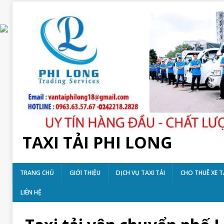
TAXI TẢI PHI LONG
TRANG CHỦ
GIỚI THIỆU
DỊCH VỤ TAXI TẢI
CHO THUÊ XE T
LIÊN HỆ