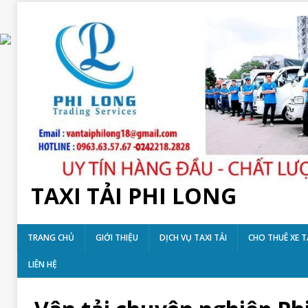
TAXI TẢI PHI LONG
TRANG CHỦ
GIỚI THIỆU
DỊCH VỤ TAXI TẢI
CHO THUÊ XE T
LIÊN HỆ