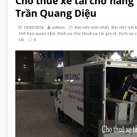
Cho thuê xe tải chở hàng 
Trần Quang Diệu
13/02/2018
admin
Bài viết mới nhất
,
Bài viết nổi 
thể bạn quan tâm
,
Dịch vụ cho thuê xe tải giá rẻ
,
Dịch vụ 
tải
0